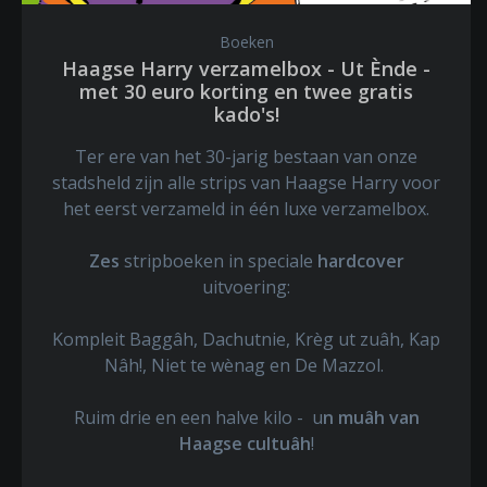
Boeken
Haagse Harry verzamelbox - Ut Ènde -
met 30 euro korting en twee gratis
kado's!
Ter ere van het 30-jarig bestaan van onze
stadsheld zijn alle strips van Haagse Harry voor
het eerst verzameld in één luxe verzamelbox.
Zes
stripboeken in speciale
hardcover
uitvoering:
Kompleit Baggâh, Dachutnie, Krèg ut zuâh, Kap
Nâh!, Niet te wènag en De Mazzol.
Ruim drie en een halve kilo - u
n muâh van
Haagse cultuâh
!