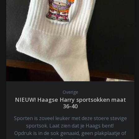
Overige
NIEUW! Haagse Harry sportsokken maat
36-40
Sporten is zoveel leuker met deze stoere stevige
sportsok. Laat zien dat je Haags bent!
Opdruk is in de sok genaaid, geen plakplaatje of