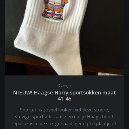
Overige
NIEUW! Haagse Harry sportsokken maat
41-46
Sporten is zoveel leuker met deze stoere,
stevige sportsok. Laat zien dat je Haags bent!
Opdruk is in de sok genaaid, geen plakplaatje of