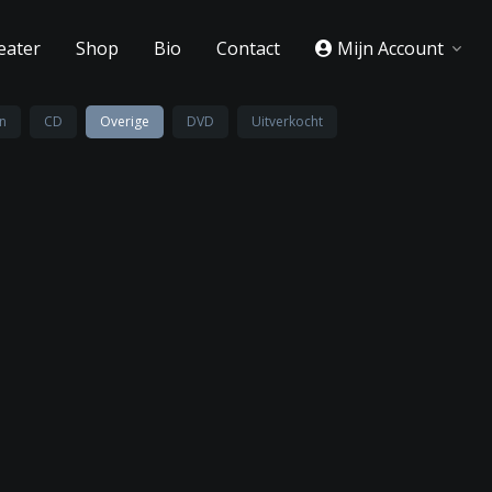
eater
Shop
Bio
Contact
Mijn Account
n
CD
Overige
DVD
Uitverkocht