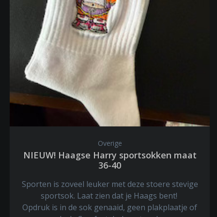
Overige
NIEUW! Haagse Harry sportsokken maat
36-40
Sporten is zoveel leuker met deze stoere stevige
sportsok. Laat zien dat je Haags bent!
Opdruk is in de sok genaaid, geen plakplaatje of