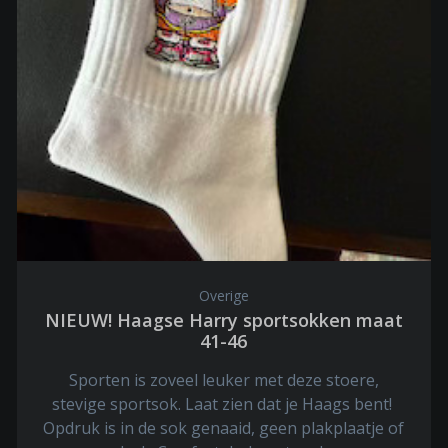
Overige
NIEUW! Haagse Harry sportsokken maat
41-46
Sporten is zoveel leuker met deze stoere,
stevige sportsok. Laat zien dat je Haags bent!
Opdruk is in de sok genaaid, geen plakplaatje of