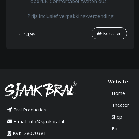
opdruk. Comfortabel zweten dus.
Prijs inclusief verpakking/verzending
Bestellen
€ 14,95
Website
Home
Theater
Bral Producties
Shop
E-mail:
info@sjaakbral.nl
Bio
KVK: 28070381