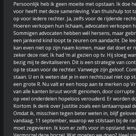
Persoonlijk heb ik geen moeite met opstaan. Ik doe he
voor heeft met deze samenleving. Van thuishulp tot tan
op voor iedere rechter. Ja, zelfs voor de rijdende recht
Hoeren verkopen hun lichaam, advocaten verkopen hu
Sommigen advocaten hebben wél hersens, maar gebruik
een jankend kind loopt te zeuren om aandacht. De lee
kan even niet op zijn naam komen, maar dat doet er ni
zeker deze niet. Ik had ‘m al gezien op tv. Hij sloeg war
bezig mij te devitaliseren. Dit is een strategie van 
op te staan voor de rechter. Vanwege zijn geloof. Com
staan. U en ik weten dat je in een rechtszaal niet op s
een grote R. Nu valt er een hoop aan te merken op Vro
van alle kanten bruut wordt genomen, door corrupte 
op veel onderdelen hopeloos verouderd. Er worden 
Kortom: ik denk over Justitie zoals een lantaarnpaal d
Omdat ik, misschien tegen beter weten in, blijf geloven
vandaag, 11 september, waarop we stilstaan bij de r
moet zegevieren. Ik kom er zelfs voor in opstand: iem
Vermorzel deze horzel. Wat moeten we doen? Heel si