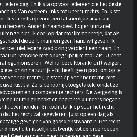
t iedere dag. En ik sta op voor iedereen die het beste
darts. Van extreem links tot uiterst rechts. En ik sta
er. Ik sta zelfs op voor een fatsoenlijke advocaat.
n hersens. Ander lichaamsdeel, hoger uurtarief.
en ze niet. Ik doel op dat moslimmannetje, dat als
gschedel die zelfs mannen geen hand wil geven. Ik
et toe: niet iedere zaadlozing verdient een naam. En
taal uit. Strooide met onbegrijpelijke taal, als: ‘U bent
contrahegomoniseren'. Welnu, deze Koranknurft weigert
plete onzin natuurlijk - hij heeft geen poot om op te
taat voor de rechter; je staat op voor het recht, met
uwe Justitia. Ze is behoorlijk toegetakeld omdat ze
advocaten en incompetente rechters. De wetgeving is
domme fouten gemaakt en flagrante blunders begaan.
enkt over honden. En toch sta ik op voor het recht.
 dat het recht zal zegevieren. Juist op een dag als
ampzalige gevolgen van godsdienstwaanzin. Het recht
and moet dit misselijk pestventje tot de orde roepen.
mpel. Geen aandacht meer schenken aan deze