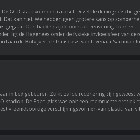
. De GGD staat voor een raadsel. Dezelfde demografische g
it. Dat kan niet. We hebben geen grotere kans op somberhei
huis gegaan. Dan hadden zij de oorzaak eenvoudig kunnen
der ligt de Hagenees onder de fysieke invloedsfeer van dez
ngard aan de Hofvijver, de thuisbasis van tovenaar Saruman R
ar in bed gebeuren. Zulks zal de redenering zijn geweest v
ADO-stadion. De Pabo-gids was ooit een roemruchte erotiek 
st vreemdsoortige verschijningsvormen van plastic. Van v