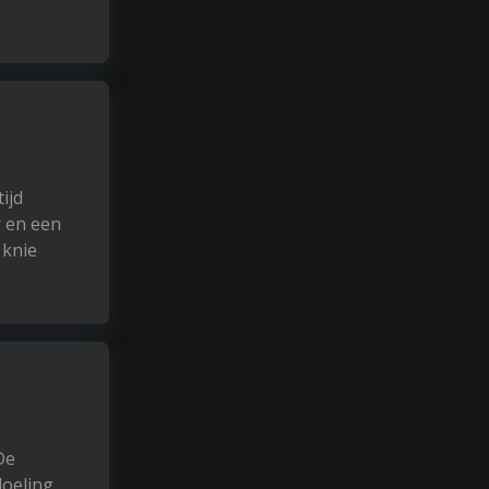
ijd
r en een
 knie
De
doeling.