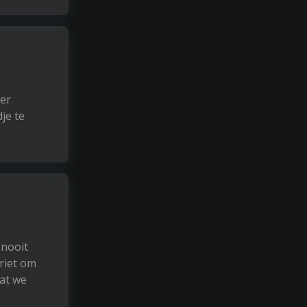
eer
je te
 nooit
driet om
dat we