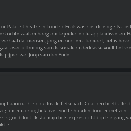
ictor Palace Theatre in Londen. En ik was niet de enige. Na ie
uitverkochte zaal omhoog om te joelen en te applaudisseren. 
en verhaal dat mensen, jong en oud, emotioneert; het is bov
gaat over uitbuiting van de sociale onderklasse voelt het v
pijpen van Joop van den Ende...
oopbaancoach en nu dus de fietscoach. Coachen heeft alles
bezig om een dranghek overeind te houden door er met zijn
werk goed doet. Ik stal mijn fiets expres dicht bij de ingang 
ktie.