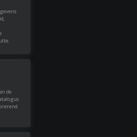
egevens
d,
e
utte.
an de
catalogus
ibrerend