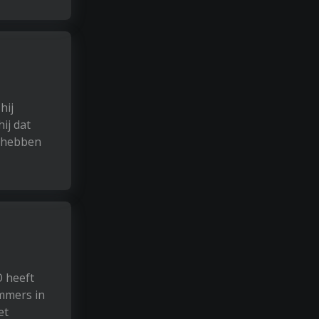
hij
ij dat
e hebben
O heeft
emmers in
et