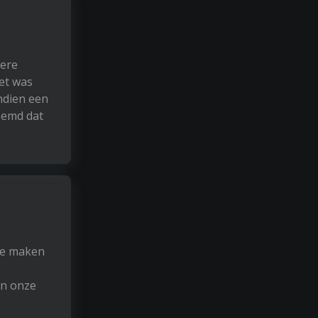
dere
Het was
endien een
reemd dat
 te maken
van onze