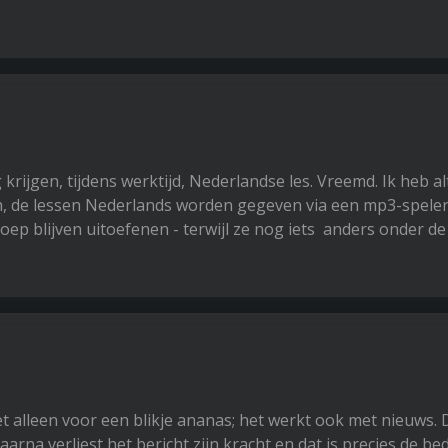
ijgen, tijdens werktijd, Nederlandse les. Vreemd. Ik heb alt
Oh, de lessen Nederlands worden gegeven via een mp3-spele
p blijven uitoefenen - terwijl ze nog iets anders onder de
et alleen voor een blikje ananas; het werkt ook met nieuws. 
rna verliest het bericht zijn kracht en dat is precies de be