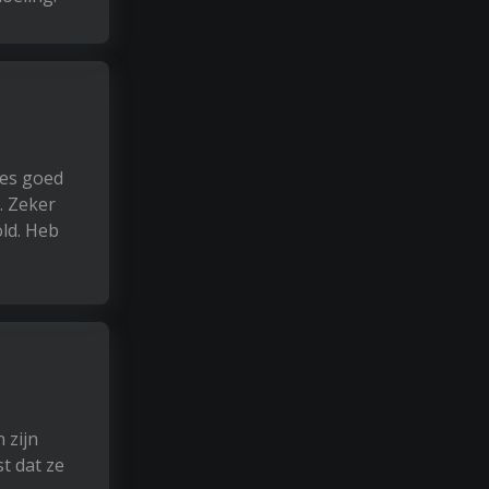
les goed
. Zeker
ld. Heb
 zijn
st dat ze