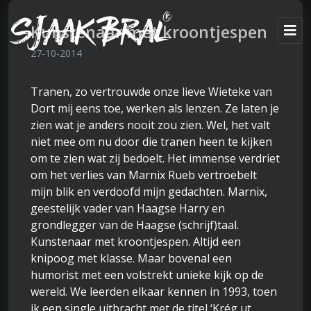
Kunstenaar met kroontjespen
27-10-2014
Tranen, zo vertrouwde onze lieve Wieteke van
Dort mij eens toe, werken als lenzen. Ze laten je
zien wat je anders nooit zou zien. Wel, het valt
niet mee om nu door die tranen heen te kijken
om te zien wat zij bedoelt. Het immense verdriet
om het verlies van Marnix Rueb vertroebelt
mijn blik en verdoofd mijn gedachten. Marnix,
geestelijk vader van Haagse Harry en
grondlegger van de Haagse (schrijf)taal.
Kunstenaar met kroontjespen. Altijd een
knipoog met klasse. Maar bovenal een
humorist met een volstrekt unieke kijk op de
wereld. We leerden elkaar kennen in 1993, toen
ik een single uitbracht met de titel ‘Krég ut