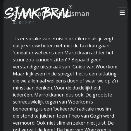
Guido for Ombudsman
05-06-2014
Is er sprake van etnisch profileren als je zegt
dat je vrouw beter niet met de taxi kan gaan
‘omdat er wel eens een Marokkaan achter het
stuur zou kunnen zitten’ ? Bepaald geen
verstandige uitspraak van Guido van Woerkom.
Maar kijk even in de spiegel: het is een uitlating
die we allemaal wel eens doen of waar we op z’n
minst aan denken. Voor de duidelijkheid:
iederéén. Marrokkanen dus ook. De grootste
schreeuwlelijk tegen van Woerkom’s
benoeming is een ‘bekeerde’ radicale moslim
die stond te juichen toen Theo van Gogh werd
vermoord. Ook niet slim en zeker niet juist. De
pot verwijt de ketel. De heer van Woerkom is