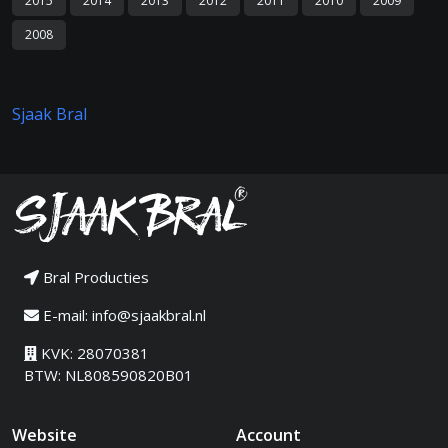
2015
2014
2013
2012
2011
2010
2009
2008
Sjaak Bral
Bral Producties
E-mail:
info@sjaakbral.nl
KVK: 28070381
BTW: NL808590820B01
Website
Account