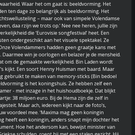
e waarheid. Waar het om gaat is: beeldvorming. Het
eden ten dage zo belangrijk als beeldvorming. Het
chtswellusteling – maar ook van simpele Volendamse
ven, daa rzijn we trots op.’ Nee nee heren, jullie zijn
kelijkheid die ‘Eurovisie songfestival’ heet. Een
sten ondergeschikt aan het visuele spektakel. Ze
. Onze Volendammers hadden geen graatje kans met
 Daarmee win je oorlogen en belazer je de mensheid.
aat om de gemaakte werkelijkheid. Bin Laden wordt
o’s kijkt. Een soort Henny Huisman met baard. Maar
ig gebruikt te maken van memory-sticks (Bin bedoel
eldvorming is het koningshuis. Ze hebben zelf een
mer - met inzage in het huishoudboekje. Dat blijkt
tje: 38 miljoen euro. Bij de Hema zijn die zelf in
steit. Maar ach, iedereen kijkt naar de foto’s,
r uw voordeel mee. ‘Maxima mag geen koningin
ing heeft een koningin, anders snapt mijn dochter het
rgument. Hoe het andersom kan, bewijst minister van
riekse schulden, roept hij met een stalen gezicht. Hij