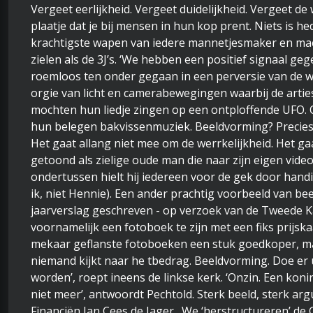
Vergeet eerlijkheid. Vergeet duidelijkheid. Vergeet d
plaatje dat je bij mensen in hun kop prent. Niets is h
krachtigste wapen van iedere mannetjesmaker en ma
zielen als de 3J’s. ‘We hebben een positief signaal gege
roemloos ten onder gegaan in een perversie van de wer
orgie van licht en camerabewegingen waarbij de artie
mochten hun liedje zingen op een ontploffende UFO
hun belegen bakvissenmuziek. Beeldvorming? Precies.
Het gaat allang niet mee om de werrkelijkheid. Het g
getoond als zielige oude man die naar zijn eigen vide
ondertussen hielt hij iedereen voor de gek door hand
ik, niet Hennie). Een ander prachtig voorbeeld van be
jaarverslag geschreven - op verzoek van de Tweede Ka
voornamelijk een fotoboek te zijn met een fiks prijskaar
mekaar geflanste fotoboeken een stuk goedkoper, maje
niemand kijkt naar he tbedrag. Beeldvorming. Doe e
worden’, roept ineens de linkse kerk. ‘Onzin. Een kon
niet meer’, antwoordt Pechtold. Sterk beeld, sterk a
Financiën Jan Cees de Jager. We ‘herstructureren’ de G