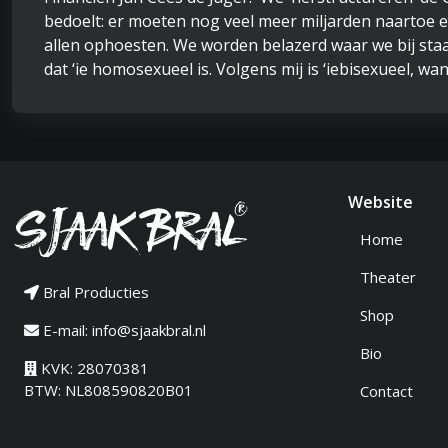
bedoelt: er moeten nog veel meer miljarden naartoe 
allen ophoesten. We worden belazerd waar we bij staa
dat ‘ie homosexueel is. Volgens mij is ‘iebisexueel, wa
Website
Home
Theater
Bral Producties
Shop
E-mail:
info@sjaakbral.nl
Bio
KVK: 28070381
BTW: NL808590820B01
Contact