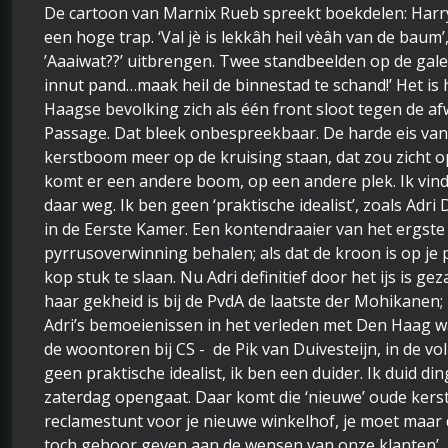
De cartoon van Marnix Rueb spreekt boekdelen: Harr
een hoge trap. ‘Val jè is lekkâh heil vèâh van de baum
’Aaaiwat??’ uitbrengen. Twee standbeelden op de gale
innut pand…maak heil de binnestad te schand!’ Het 
Haagse bevolking zich als één front sloot tegen de a
Passage. Dat bleek onbespreekbaar. De harde eis van
kerstboom meer op de kruising staan, dat zou zicht op 
komt er een andere boom, op een andere plek. Ik vind
daar weg. Ik ben geen ‘praktische idealist’, zoals Adri
in de Eerste Kamer. Een kontendraaier van het ergste
pyrrusoverwinning behalen; als dat de kroon is op je p
kop stuk te slaan. Nu Adri definitief door het ijs is ge
haar gekheid is bij de PvdA de laatste der Mohikanen; z
Adri’s bemoeienissen in het verleden met Den Haag w
de woontoren bij CS - de Pik van Duivesteijn, in de vol
geen praktische idealist, ik ben een duider. Ik duid d
zaterdag opengaat. Daar komt die ‘nieuwe’ oude kers
reclamestunt voor je nieuwe winkelhof, je moet maar 
toch gehoor geven aan de wensen van onze klanten’, b