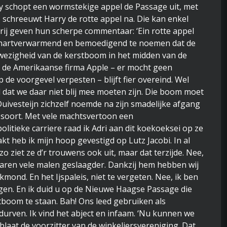
y schopt een wormstekige appel de Passage uit, met
’, schreeuwt Harry de rotte appel na. Die kan enkel
rij geven hun scherpe commentaar: ‘Ein rotte appel
is hartverwarmend en bemoedigend te noemen dat de
fwezigheid van de kerstboom in het midden van de
 de Amerikaanse firma Apple – er mocht geen
de voorgevel verpesten – blijft fier overeind. Wel
 dat we daar niet blij mee moeten zijn. Die boom moet
 Duivesteijn zichzelf noemde na zijn smadelijke afgang
 soort. Met vele machtsvertoon een
olitieke carriere raad ik Adri aan dit koekoeksei op ze
zakt heb ik mijn hoop gevestigd op Lutz Jacobi. In al
o ziet ze d’r trouwens ook uit, maar dat terzijde. Nee,
aren vele malen geslaagder. Dankzij hem hebben wij
kmond. En het Ijspaleis, niet te vergeten. Nee, ik ben
ingen. En ik duid u op de Nieuwe Haagse Passage die
tboom te staan. Bah! Ons leed gebruiken als
durven. Ik vind het abject en infaam. ‘Nu kunnen we
laat de voorzitter van de winkeliersvereniging. Dat