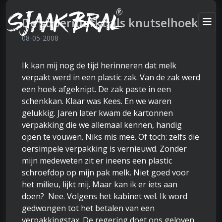
De supermarkt als knutselhoek
08-05-2008
Ik kan mij nog de tijd herinneren dat melk
verpakt werd in een plastic zak. Van de zak werd
een hoek afgeknipt. De zak paste in een
schenkkan. Klaar was Kees. En we waren
gelukkig. Jaren later kwam de kartonnen
verpakking die we allemaal kennen, handig
open te vouwen. Niks mis mee. Of toch: zelfs die
oersimpele verpakking is vernieuwd. Zonder
mijn medeweten zit er ineens een plastic
schroefdop op mijn pak melk. Niet goed voor
het milieu, lijkt mij. Maar kan ik er iets aan
doen? Nee. Volgens het kabinet wel. Ik word
gedwongen tot het betalen van een
verpakkingstax. De regering doet ons geloven