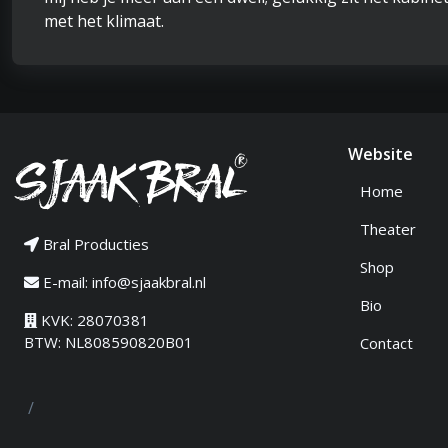
met het klimaat.
Website
Home
Theater
Bral Producties
Shop
E-mail:
info@sjaakbral.nl
Bio
KVK: 28070381
BTW: NL808590820B01
Contact
/