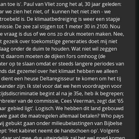
n toe is'. Paul van Vliet zong het al, 30 jaar geleden:
Maar we zien het niet, of kunnen het niet zien - we
troebeld is. De klimaatbedreiging is weer een stapje
sie. De zee zal stijgen tot 1 meter 30 in 2100. Nou
De vraag is dus of we ons zo druk moeten maken. Nee,
t gezeik over toekomstige generaties doet mij niet
daag onder de duim te houden. Wat niet wil zeggen
aard; daarom moeten de dijken fors omhoog (de
ater op te slaan omdat er steeds langere periodes van
nds dat gezemel over het klimaat hebben we alleen
r dient een heuse Deltaregisseur te komen om het tij
xander zijn. Ik stel voor dat we hem voordragen voor
ftijdsdiscriminatie begint al na je 35e, heb ik begrepen;
enbreier van de commissie, Cees Veerman, zegt dat ‘65
r gebied ligt'. Logisch. We hebben dit land gebouwd
 wie gaat die maatregelen allemaal betalen? Who pays
wij gebukt gaan onder milieubelastingen van Bijbelse
ept: ‘Het kabinet neemt de handschoen op'. Volgens
t daar vol mee, dus uiteindelijk zal het wel goed komen