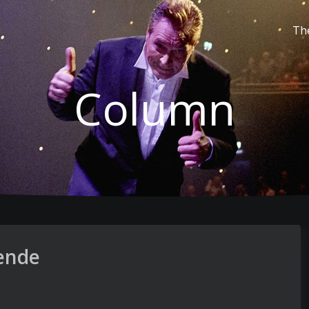
Th
Column
nende