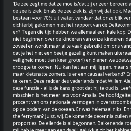
‘De zee zegt me dat ze moe is/dat zij er zeer beroerd aa
de zee is ziek. En als de zee ziek is, zijn wij dat ook. 
bestaan voor 70% uit water, vandaar dat onze blik ver
dichterbij gekomen met het rapport van de Deltacommis
en? Tegen die tijd hebben we allemaal een kale kop. 
niet beginnen over de kinderen van onze kinderen: da
zoveel en wordt maar al te vaak gebruikt om ons van
dat je het niet een beetje gezellig kunt maken uiter
veiligheid moet tien keer groter!) en dienen we zoetw
droogte te komen. Nu kan het aan mij liggen, maar si
maar kletsnatte zomers. Is er een causaal verband? E
te keren. Deze redder des vaderlands móet Willem Ale
deze functie - al is de kans groot dat hij te oud is. Lee
misschien is het meer iets voor Amalia. De hoofdgeit
procent van ons nationale vermogen in overstroombaa
op de bodem van de oceaan. Er was helemaal niks. En
the ferryman? Juist, wij. De komende decennia zullen 
proporties. De ellende is al begonnen. Balkenende ro
mij heb je meer aan een dweil; gelukkig zit het kabine