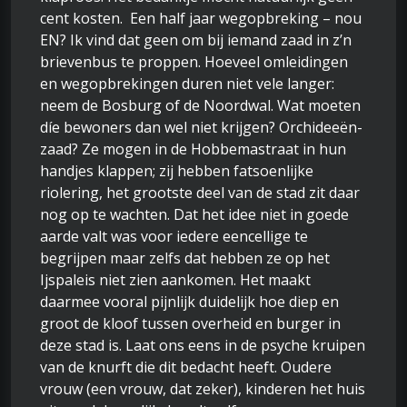
cent kosten. Een half jaar wegopbreking – nou
EN? Ik vind dat geen om bij iemand zaad in z’n
brievenbus te proppen. Hoeveel omleidingen
en wegopbrekingen duren niet vele langer:
neem de Bosburg of de Noordwal. Wat moeten
díe bewoners dan wel niet krijgen? Orchideeën-
zaad? Ze mogen in de Hobbemastraat in hun
handjes klappen; zij hebben fatsoenlijke
riolering, het grootste deel van de stad zit daar
nog op te wachten. Dat het idee niet in goede
aarde valt was voor iedere eencellige te
begrijpen maar zelfs dat hebben ze op het
Ijspaleis niet zien aankomen. Het maakt
daarmee vooral pijnlijk duidelijk hoe diep en
groot de kloof tussen overheid en burger in
deze stad is. Laat ons eens in de psyche kruipen
van de knurft die dit bedacht heeft. Oudere
vrouw (een vrouw, dat zeker), kinderen het huis