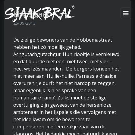
Klapsigaar
25-09-2013
De zielige bewoners van de Hobbemastraat
hebben het zó moeilijk gehad.
Achgutachgutachgut. Hun riooltje is vernieuwd
en dat duurde niet een, niet twee, niet vier –
nee, wel zés maanden. De burgers konden het
niet meer aan. Huilie-huilie. Parnassia draaide
overuren. ‘Je durft het niet hardop te zeggen,
maar eigenlijk is hier sprake van een
humanitaire ramp’. Zulks moet de stellige
overtuiging zijn geweest van de hersenloze
ambtenaar in het Ijspaleis die vervolgens met
het idee kwam om de bewoners te
compenseren: met een zakje zaad van de
klaproos. Het bedankje mocht natuurlijk geen