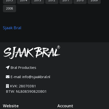
2015
2014
2013
2012
2011
2010
2009
2008
Sjaak Bral
Bral Producties
E-mail:
info@sjaakbral.nl
KVK: 28070381
BTW: NL808590820B01
Website
Account