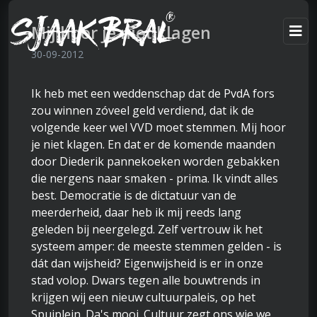
Mij hoor je niet klagen
30-09-2012
Ik heb met een weddenschap dat de PvdA fors
zou winnen zóveel geld verdiend, dat ik de
volgende keer wel VVD moet stemmen. Mij hoor
je niet klagen. En dat er de komende maanden
door Diederik pannekoeken worden gebakken
die nergens naar smaken - prima. Ik vindt alles
best. Democratie is de dictatuur van de
meerderheid, daar heb ik mij reeds lang
geleden bij neergelegd. Zelf vertrouw ik het
systeem amper: de meeste stemmen gelden - is
dát dan wijsheid? Eigenwijsheid is er in onze
stad volop. Dwars tegen alle bouwtrends in
krijgen wij een nieuw cultuurpaleis, op het
Spuiplein. Da's mooi. Cultuur zegt ons wie we