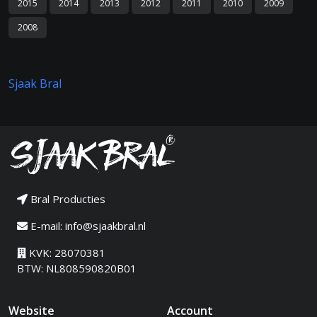
2015
2014
2013
2012
2011
2010
2009
2008
Sjaak Bral
Bral Producties
E-mail:
info@sjaakbral.nl
KVK: 28070381
BTW: NL808590820B01
Website
Account