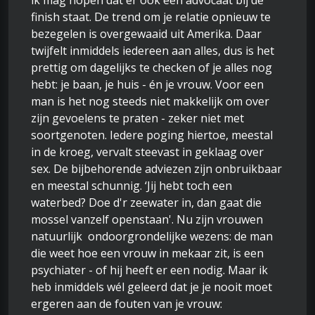
ik mag hopen dat er ook een advocaat bij de
finish staat. De trend om je relatie opnieuw te
bezegelen is overgewaaid uit Amerika. Daar
twijfelt inmiddels iedereen aan alles, dus is het
prettig om dagelijks te checken of je alles nog
hebt: je baan, je huis - én je vrouw. Voor een
man is het nog steeds niet makkelijk om over
zijn gevoelens te praten - zeker niet met
soortgenoten. Iedere poging hiertoe, meestal
in de kroeg, vervalt steevast in geklaag over
sex. De bijbehorende adviezen zijn onbruikbaar
en meestal schunnig. ‘Jij hebt toch een
waterbed? Doe d'r zeewater in, dan gaat die
mossel vanzelf openstaan'. Nu zijn vrouwen
natuurlijk ondoorgrondelijke wezens: de man
die weet hoe een vrouw in mekaar zit, is een
psychiater - of hij heeft er een nodig. Maar ik
heb inmiddels wél geleerd dat je je nooit moet
ergeren aan de fouten van je vrouw: