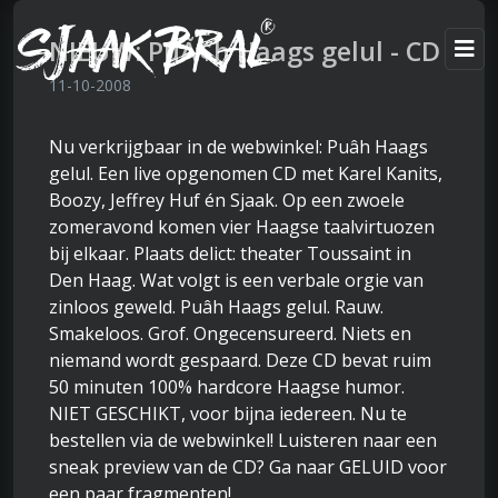
NIEUW: PuÃ¢h Haags gelul - CD
11-10-2008
Nu verkrijgbaar in de webwinkel: Puâh Haags
gelul. Een live opgenomen CD met Karel Kanits,
Boozy, Jeffrey Huf én Sjaak. Op een zwoele
zomeravond komen vier Haagse taalvirtuozen
bij elkaar. Plaats delict: theater Toussaint in
Den Haag. Wat volgt is een verbale orgie van
zinloos geweld. Puâh Haags gelul. Rauw.
Smakeloos. Grof. Ongecensureerd. Niets en
niemand wordt gespaard. Deze CD bevat ruim
50 minuten 100% hardcore Haagse humor.
NIET GESCHIKT, voor bijna iedereen. Nu te
bestellen via de webwinkel! Luisteren naar een
sneak preview van de CD? Ga naar GELUID voor
een paar fragmenten!