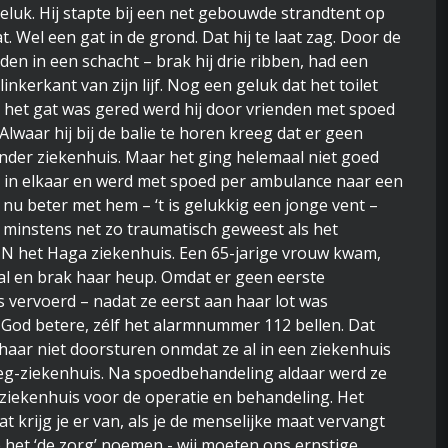
uk. Hij stapte bij een net gebouwde strandtent op
t. Wel een gat in de grond. Dat hij te laat zag. Door de
den in een schacht – brak hij drie ribben, had een
inkerkant van zijn lijf. Nog een geluk dat het toilet
t het gat was gered werd hij door vrienden met spoed
lwaar hij bij de balie te horen kreeg dat er geen
nder ziekenhuis. Maar het ging helemaal niet goed
 in elkaar en werd met spoed per ambulance naar een
 nu beter met hem – ‘t is gelukkig een jonge vent –
s minstens net zo traumatisch geweest als het
 IN het Haga ziekenhuis. Een 65-jarige vrouw kwam,
al en brak haar heup. Omdat er geen eerste
s vervoerd – nadat ze eerst aan haar lot was
 God betere, zélf het alarmnummer 112 bellen. Dat
e haar niet doorsturen onmdat ze al in een ziekenhuis
weg-ziekenhuis. Na spoedbehandeling aldaar werd ze
iekenhuis voor de operatie en behandeling. Het
t krijg je er van, als je de menselijke maat vervangt
 het ‘de zorg’ noemen - wij moeten ons ernstige