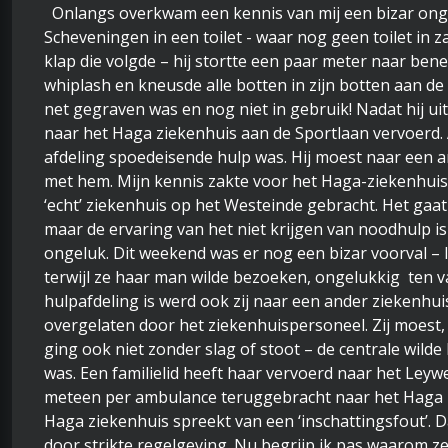
Onlangs overkwam een kennis van mij een bizar ongel
Scheveningen in een toilet - waar nog geen toilet in za
klap die volgde – hij stortte een paar meter naar bene
whiplash en kneusde alle botten in zijn botten aan de l
net gegraven was en nog niet in gebruik! Nadat hij ui
naar het Haga ziekenhuis aan de Sportlaan vervoerd. A
afdeling spoedeisende hulp was. Hij moest naar een a
met hem. Mijn kennis zakte voor het Haga-ziekenhuis
‘echt’ ziekenhuis op het Westeinde gebracht. Het gaat
maar de ervaring van het niet krijgen van noodhulp i
ongeluk. Dit weekend was er nog een bizar voorval –
terwijl ze haar man wilde bezoeken, ongelukkig ten v
hulpafdeling is werd ook zij naar een ander ziekenhui
overgelaten door het ziekenhuispersoneel. Zij moest,
ging ook niet zonder slag of stoot – de centrale wild
was. Een familielid heeft haar vervoerd naar het Ley
meteen per ambulance teruggebracht naar het Haga z
Haga ziekenhuis spreekt van een ‘inschattingsfout’. Da
door strikte regelgeving. Nu begrijp ik pas waarom ze