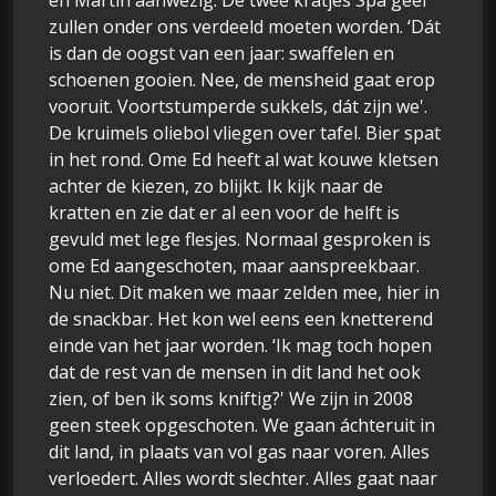
en Martin aanwezig. De twee kratjes Spa geel
zullen onder ons verdeeld moeten worden. ‘Dát
is dan de oogst van een jaar: swaffelen en
schoenen gooien. Nee, de mensheid gaat erop
vooruit. Voortstumperde sukkels, dát zijn we'.
De kruimels oliebol vliegen over tafel. Bier spat
in het rond. Ome Ed heeft al wat kouwe kletsen
achter de kiezen, zo blijkt. Ik kijk naar de
kratten en zie dat er al een voor de helft is
gevuld met lege flesjes. Normaal gesproken is
ome Ed aangeschoten, maar aanspreekbaar.
Nu niet. Dit maken we maar zelden mee, hier in
de snackbar. Het kon wel eens een knetterend
einde van het jaar worden. ‘Ik mag toch hopen
dat de rest van de mensen in dit land het ook
zien, of ben ik soms kniftig?' We zijn in 2008
geen steek opgeschoten. We gaan áchteruit in
dit land, in plaats van vol gas naar voren. Alles
verloedert. Alles wordt slechter. Alles gaat naar