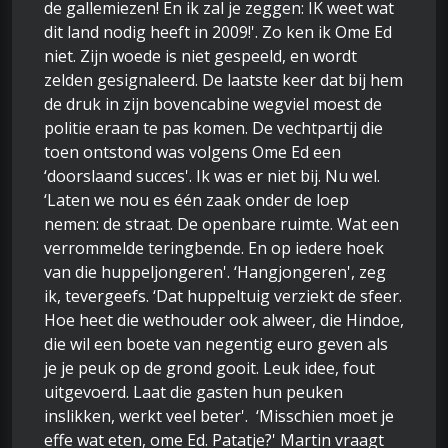
de gallemiezen! En ik zal je zeggen: IK weet wat
dit land nodig heeft in 2009!'. Zo ken ik Ome Ed
niet. Zijn woede is niet gespeeld, en wordt
zelden gesignaleerd. De laatste keer dat bij hem
de druk in zijn bovencabine wegviel moest de
politie eraan te pas komen. De vechtpartij die
toen ontstond was volgens Ome Ed een
‘doorslaand succes'. Ik was er niet bij. Nu wel.
‘Laten we nou es één zaak onder de loep
nemen: de straat. De openbare ruimte. Wat een
verrommelde teringbende. En op iedere hoek
van die huppeljongeren'. ‘Hangjongeren', zeg
ik, tevergeefs. ‘Dat huppeltuig verziekt de sfeer.
Hoe heet die wethouder ook alweer, die Hindoe,
die wil een boete van negentig euro geven als
je je peuk op de grond gooit. Leuk idee, fout
uitgevoerd. Laat die gasten hun peuken
inslikken, werkt veel beter'. ‘Misschien moet je
effe wat eten, ome Ed. Patatje?' Martin vraagt