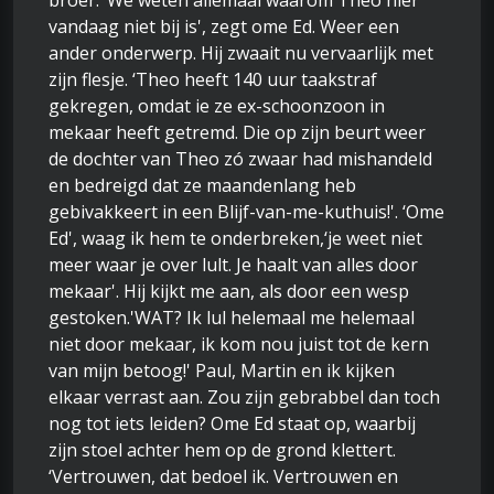
broer. ‘We weten allemaal waarom Theo hier
vandaag niet bij is', zegt ome Ed. Weer een
ander onderwerp. Hij zwaait nu vervaarlijk met
zijn flesje. ‘Theo heeft 140 uur taakstraf
gekregen, omdat ie ze ex-schoonzoon in
mekaar heeft getremd. Die op zijn beurt weer
de dochter van Theo zó zwaar had mishandeld
en bedreigd dat ze maandenlang heb
gebivakkeert in een Blijf-van-me-kuthuis!'. ‘Ome
Ed', waag ik hem te onderbreken,‘je weet niet
meer waar je over lult. Je haalt van alles door
mekaar'. Hij kijkt me aan, als door een wesp
gestoken.'WAT? Ik lul helemaal me helemaal
niet door mekaar, ik kom nou juist tot de kern
van mijn betoog!' Paul, Martin en ik kijken
elkaar verrast aan. Zou zijn gebrabbel dan toch
nog tot iets leiden? Ome Ed staat op, waarbij
zijn stoel achter hem op de grond klettert.
‘Vertrouwen, dat bedoel ik. Vertrouwen en