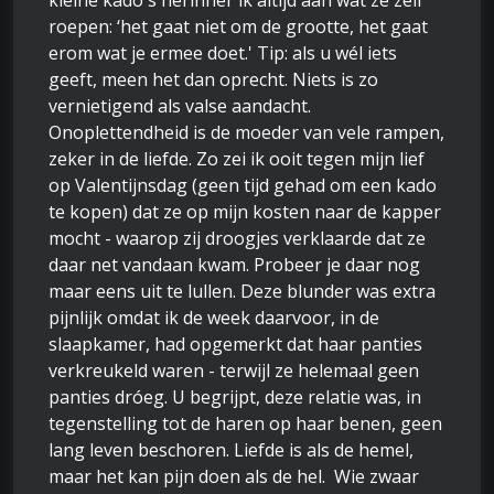
kleine kado's herinner ik altijd aan wat ze zelf
roepen: ‘het gaat niet om de grootte, het gaat
erom wat je ermee doet.' Tip: als u wél iets
geeft, meen het dan oprecht. Niets is zo
vernietigend als valse aandacht.
Onoplettendheid is de moeder van vele rampen,
zeker in de liefde. Zo zei ik ooit tegen mijn lief
op Valentijnsdag (geen tijd gehad om een kado
te kopen) dat ze op mijn kosten naar de kapper
mocht - waarop zij droogjes verklaarde dat ze
daar net vandaan kwam. Probeer je daar nog
maar eens uit te lullen. Deze blunder was extra
pijnlijk omdat ik de week daarvoor, in de
slaapkamer, had opgemerkt dat haar panties
verkreukeld waren - terwijl ze helemaal geen
panties dróeg. U begrijpt, deze relatie was, in
tegenstelling tot de haren op haar benen, geen
lang leven beschoren. Liefde is als de hemel,
maar het kan pijn doen als de hel. Wie zwaar