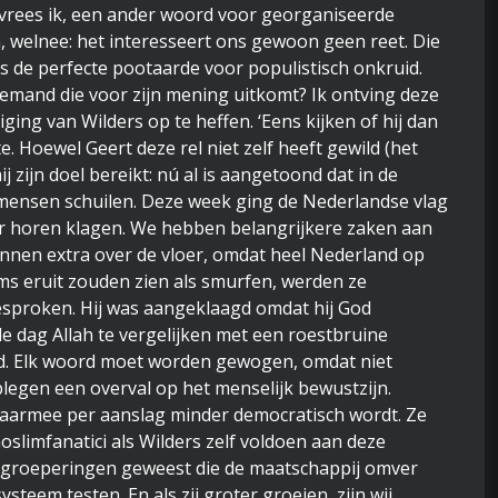
s, vrees ik, een ander woord voor georganiseerde
, welnee: het interesseert ons gewoon geen reet. Die
is de perfecte pootaarde voor populistisch onkruid.
 iemand die voor zijn mening uitkomt? Ik ontving deze
ing van Wilders op te heffen. ‘Eens kijken of hij dan
. Hoewel Geert deze rel niet zelf heeft gewild (het
ij zijn doel bereikt: nú al is aangetoond dat in de
ensen schuilen. Deze week ging de Nederlandse vlag
er horen klagen. We hebben belangrijkere zaken aan
innen extra over de vloer, omdat heel Nederland op
slims eruit zouden zien als smurfen, werden ze
gesproken. Hij was aangeklaagd omdat hij God
de dag Allah te vergelijken met een roestbruine
end. Elk woord moet worden gewogen, omdat niet
 plegen een overval op het menselijk bewustzijn.
daarmee per aanslag minder democratisch wordt. Ze
oslimfanatici als Wilders zelf voldoen aan deze
ltijd groeperingen geweest die de maatschappij omver
steem testen. En als zij groter groeien, zijn wij