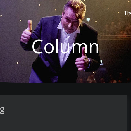
Th
Column
ng