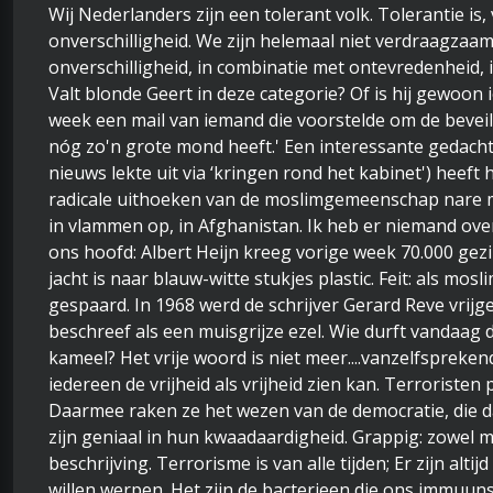
Wij Nederlanders zijn een tolerant volk. Tolerantie i
onverschilligheid. We zijn helemaal niet verdraagzaam
onverschilligheid, in combinatie met ontevredenheid, 
Valt blonde Geert in deze categorie? Of is hij gewoon
week een mail van iemand die voorstelde om de beveilig
nóg zo'n grote mond heeft.' Een interessante gedachte
nieuws lekte uit via ‘kringen rond het kabinet') heeft h
radicale uithoeken van de moslimgemeenschap nare m
in vlammen op, in Afghanistan. Ik heb er niemand ov
ons hoofd: Albert Heijn kreeg vorige week 70.000 gez
jacht is naar blauw-witte stukjes plastic. Feit: als mo
gespaard. In 1968 werd de schrijver Gerard Reve vrij
beschreef als een muisgrijze ezel. Wie durft vandaag 
kameel? Het vrije woord is niet meer....vanzelfsprek
iedereen de vrijheid als vrijheid zien kan. Terroristen
Daarmee raken ze het wezen van de democratie, die 
zijn geniaal in hun kwaadaardigheid. Grappig: zowel m
beschrijving. Terrorisme is van alle tijden; Er zijn a
willen werpen. Het zijn de bacterieen die ons immuunsy